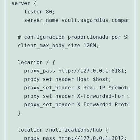
server {

    listen 80;

    server_name vault.asgardius.company;

  # configuración proporcionada por Shaude
  client_max_body_size 128M;

  location / {

    proxy_pass http://127.0.0.1:8181;

    proxy_set_header Host $host;

    proxy_set_header X-Real-IP $remote_add
    proxy_set_header X-Forwarded-For $pro
    proxy_set_header X-Forwarded-Proto $sc
  }

  location /notifications/hub {

    proxy_pass http://127.0.0.1:3012;
