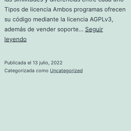
Tipos de licencia Ambos programas ofrecen
su código mediante la licencia AGPLv3,
además de vender soporte…
Seguir
Nextcloud
leyendo
vs
MinIO.
Publicada el
13 julio, 2022
Similitudes
Categorizada como
Uncategorized
y
diferencias