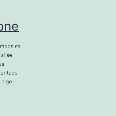
one
rados se
si se
as
 tentado
 algo
as