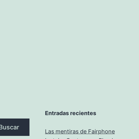
sin
monitor
Entradas recientes
Buscar
Las mentiras de Fairphone