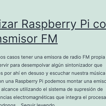
lizar Raspberry Pi 
nsmisor FM
os casos tener una emisora de radio FM propia
rvir para desempolvar algún sintonizador que
 por ahí en desuso y escuchar nuestra música 
Con una Raspberry Pi podemos montar una emis
 alcance utilizando el sistema de supresión de
encias electromagnéticas que integra el procesa
Utilizar
endonos…
Seguir leyendo