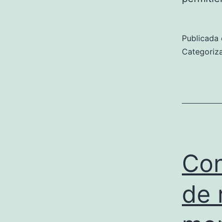
Publicada 
Categori
Con
de 