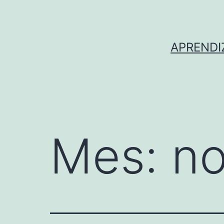
Saltar
al
contenido
APRENDI
Mes:
no