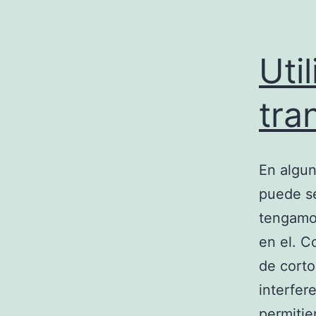
Uti
tra
En algun
puede se
tengamos
en el. 
de corto
interfer
permiti