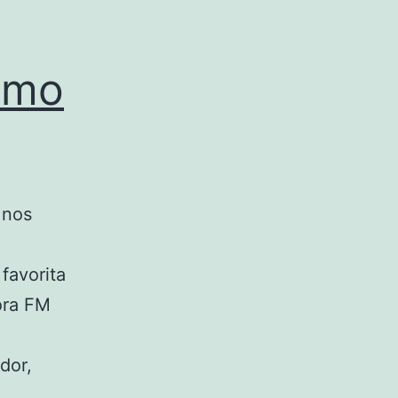
como
 nos
favorita
ora FM
dor,