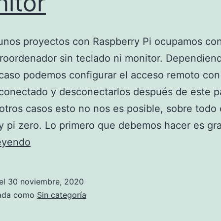
itor
unos proyectos con Raspberry Pi ocupamos con
roordenador sin teclado ni monitor. Dependien
 caso podemos configurar el acceso remoto con
conectado y desconectarlos después de este p
otros casos esto no nos es posible, sobre todo
y pi zero. Lo primero que debemos hacer es gr
Configuración
leyendo
inalámbrica
de
el
30 noviembre, 2020
raspberry
zada como
Sin categoría
pi