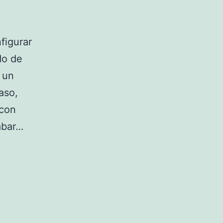
figurar
do de
 un
aso,
 con
abar…