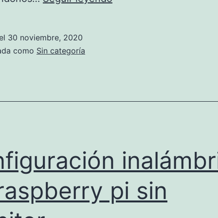
Raspberry
Pi
el
30 noviembre, 2020
como
zada como
Sin categoría
transmisor
FM
figuración inalámbr
raspberry pi sin