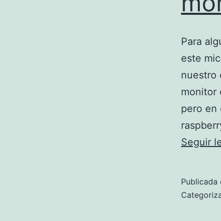
mon
Para alg
este mic
nuestro
monitor 
pero en 
raspberr
Seguir 
Publicada 
Categori