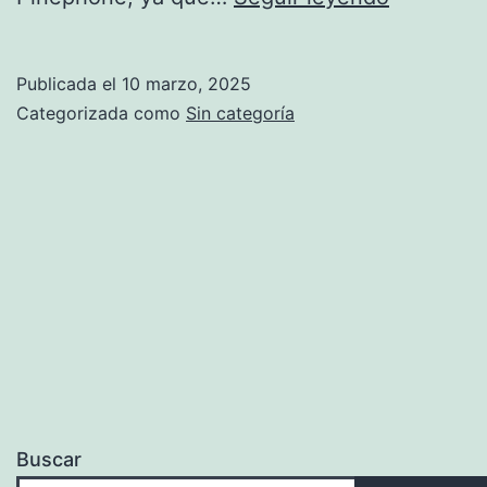
casi
cualquier
Publicada el
10 marzo, 2025
distro
Categorizada como
Sin categoría
de
GNU/Linu
en
Pinephon
Buscar