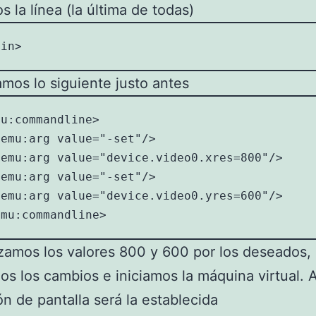
 la línea (la última de todas)
ain>
mos lo siguiente justo antes
u:commandline>

emu:arg value="-set"/>

emu:arg value="device.video0.xres=800"/>

emu:arg value="-set"/>

emu:arg value="device.video0.yres=600"/>

emu:commandline>
amos los valores 800 y 600 por los deseados,
s los cambios e iniciamos la máquina virtual. A
ón de pantalla será la establecida