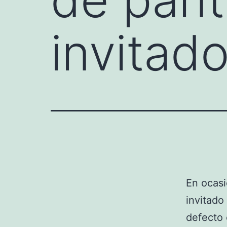
invita
En ocasi
invitado
defecto 