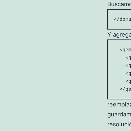
Buscamos
</dom
Y agrega
  <qem
    <q
    <q
    <q
    <q
  </q
reemplaz
guardamo
resoluci