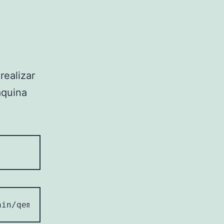
realizar
áquina
ain/qemu/1.0" type="kvm">