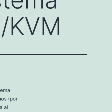
U/KVM
stema
mos (por
a al