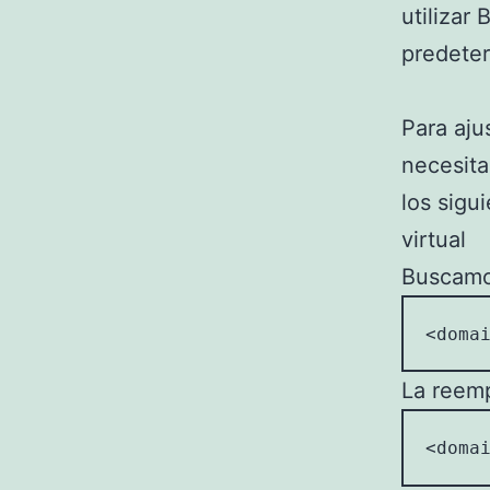
utilizar
predete
Para aju
necesita
los sigu
virtual
Buscamos
<doma
La reem
<doma