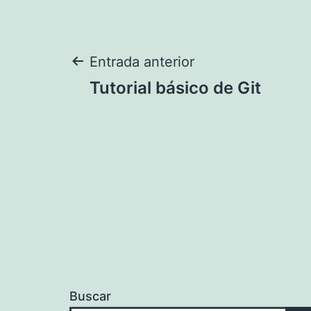
Navegación
Entrada anterior
Tutorial básico de Git
de
entradas
Buscar