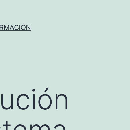
ORMACIÓN
lución
istema