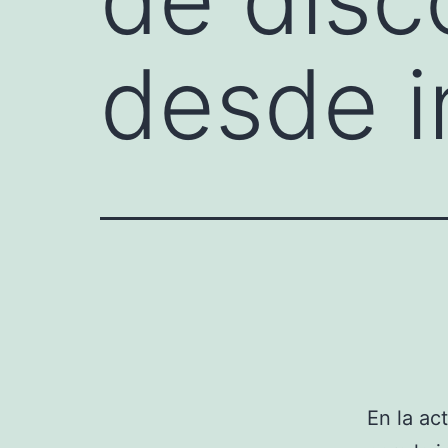
desde i
En la ac