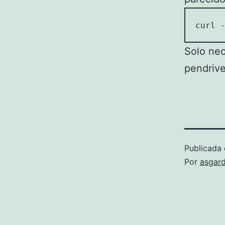
curl 
Solo nec
pendriv
Publicada 
Por
asgard