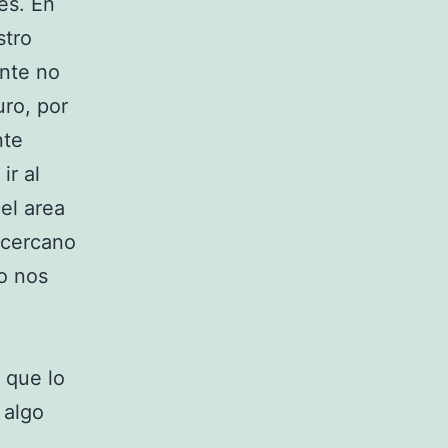
es. En
stro
ente no
ro, por
nte
ir al
el area
 cercano
no nos
 que lo
 algo