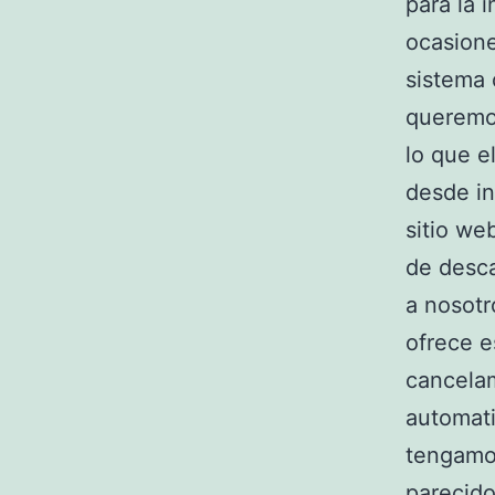
para la 
ocasione
sistema 
queremos
lo que e
desde in
sitio we
de desca
a nosotr
ofrece e
cancela
automati
tengamo
parecido