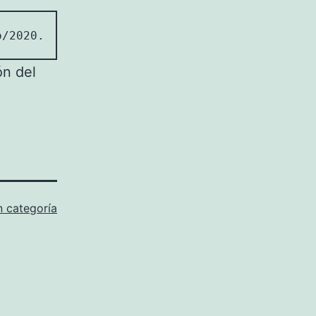
o/2020.06.01/archlinux-2020.06.01-x86_64.iso 
ón del
n categoría