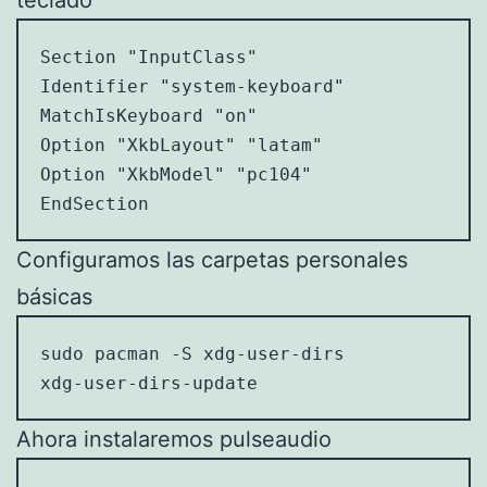
teclado
Section "InputClass"

Identifier "system-keyboard"

MatchIsKeyboard "on"

Option "XkbLayout" "latam"

Option "XkbModel" "pc104"

EndSection
Configuramos las carpetas personales
básicas
sudo pacman -S xdg-user-dirs

xdg-user-dirs-update
Ahora instalaremos pulseaudio