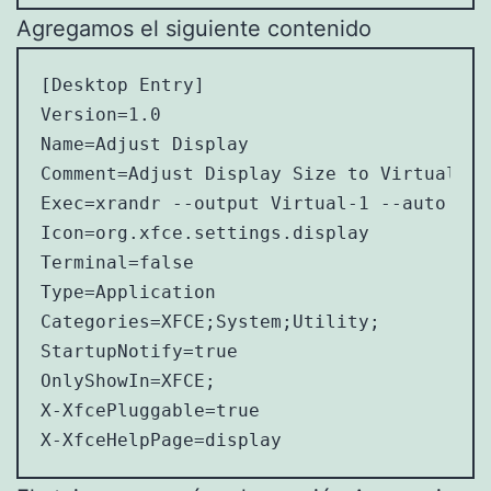
Agregamos el siguiente contenido
[Desktop Entry]

Version=1.0

Name=Adjust Display

Comment=Adjust Display Size to Virtual Ma
Exec=xrandr --output Virtual-1 --auto

Icon=org.xfce.settings.display

Terminal=false

Type=Application

Categories=XFCE;System;Utility;

StartupNotify=true

OnlyShowIn=XFCE;

X-XfcePluggable=true

X-XfceHelpPage=display