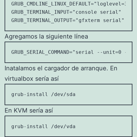
GRUB_CMDLINE_LINUX_DEFAULT="loglevel=3 qu
GRUB_TERMINAL_INPUT="console serial"

GRUB_TERMINAL_OUTPUT="gfxterm serial"
Agregamos la siguiente línea
GRUB_SERIAL_COMMAND="serial --unit=0 --sp
Inatalamos el cargador de arranque. En
virtualbox sería así
grub-install /dev/sda
En KVM sería así
grub-install /dev/vda