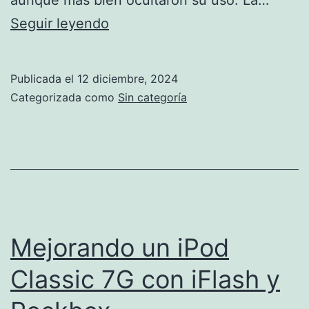
Trucos
Seguir leyendo
para
recuperar
Publicada el
12 diciembre, 2024
algunas
Categorizada como
Sin categoría
de
las
libertades
que
Google
le
Mejorando un iPod
quitó
Classic 7G con iFlash y
al
usuario