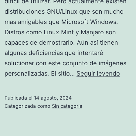
dificil de utilizar. Pero actualmente existen
distribuciones GNU/Linux que son mucho
mas amigables que Microsoft Windows.
Distros como Linux Mint y Manjaro son
capaces de demostrarlo. Aún así tienen
algunas deficiencias que intentaré
solucionar con este conjunto de imágenes
Kimbe
personalizadas. El sitio…
Seguir leyendo
GNU/L
Arch
Publicada el
14 agosto, 2024
Linux
Categorizada como
Sin categoría
hech
acces