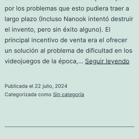
por los problemas que esto pudiera traer a
largo plazo (Incluso Nanook intentó destruir
el invento, pero sin éxito alguno). El
principal incentivo de venta era el ofrecer
un solución al problema de dificultad en los
Ma
videojuegos de la época,…
Seguir leyendo
ing
de
Publicada el
22 julio, 2024
ma
Categorizada como
Sin categoría
a
ray
a
los