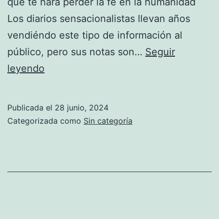
que te hará perder la fe en la humanidad
Los diarios sensacionalistas llevan años
vendiéndo este tipo de información al
público, pero sus notas son…
Seguir
Mi
leyendo
opinión
sobre
Publicada el
28 junio, 2024
la
Categorizada como
Sin categoría
División
Polimérica
de
Falcighol
Arch
y