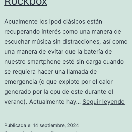
Rockbox
en
Android
Acualmente los ipod clásicos están
14
recuperando interés como una manera de
escuchar música sin distracciones, así como
una manera de evitar que la batería de
nuestro smartphone esté sin carga cuando
se requiera hacer una llamada de
emergencia (o que explote por el calor
generado por la cpu de este durante el
Me
verano). Actualmente hay…
Seguir leyendo
un
iP
Publicada el
14 septiembre, 2024
Cl