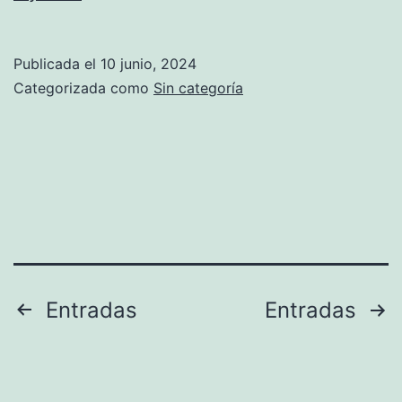
que
no
Publicada el
10 junio, 2024
es
Categorizada como
Sin categoría
recomendable
comprar
Paginación
Entradas
Entradas
de
entradas