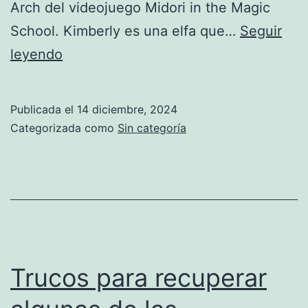
Arch del videojuego Midori in the Magic
School. Kimberly es una elfa que…
Seguir
Montando
leyendo
una
estación
Publicada el
14 diciembre, 2024
de
Categorizada como
Sin categoría
trabajo
tipo
Kimberly
Trucos para recuperar