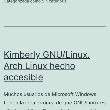
Categorizada como
Sin categoría
7G
co
iF
y
Ro
Kimberly GNU/Linux.
Arch Linux hecho
accesible
Muchos usuarios de Microsoft Windows
tienen la idea erronea de que GNU/Linux es